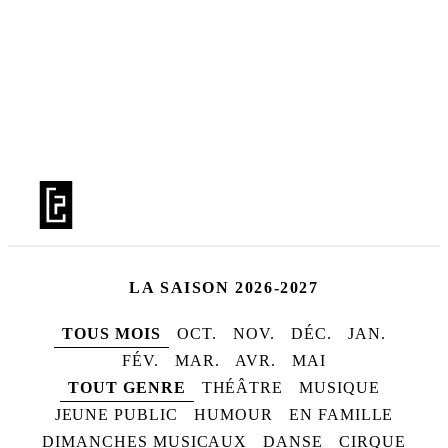
BILLETTERIE
LA SAISON
PRATIQUE
LA SAISON 2026-2027
LE TFP
TOUS MOIS
OCT.
NOV.
DÉC.
JAN.
PUBLICS
FÉV.
MAR.
AVR.
MAI
TOUT GENRE
THÉÂTRE
MUSIQUE
JEUNE PUBLIC
HUMOUR
EN FAMILLE
LIVRET DE SAISON
DIMANCHES MUSICAUX
DANSE
CIRQUE