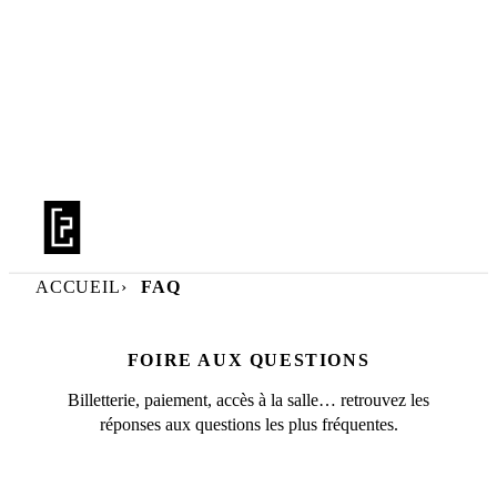
BILLETTERIE
LA SAISON
PRATIQUE
ACCUEIL
FAQ
LE TFP
FOIRE AUX QUESTIONS
PUBLICS
Billetterie, paiement, accès à la salle… retrouvez les
réponses aux questions les plus fréquentes.
LIVRET DE SAISON