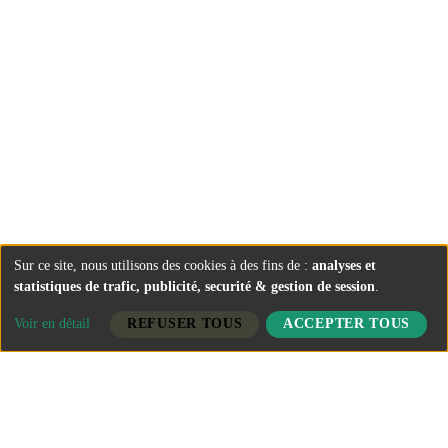
LIVRET DE SAISON
Espace presse
Espace technique
Conditions Générales de Vente
FAQ
Politique de confidentialité
Mentions légales
Gestion des cookies
Sur ce site, nous utilisons des cookies à des fins de :
analyses et
statistiques de trafic, publicité, securité & gestion de session
.
Voir en détail
REFUSER TOUS
ACCEPTER TOUS
Théâtre François Ponsard - 4 rue Chantelouve - 38200
Vienne
Administration : 04 74 53 88 05
Infos & billetterie : 04 74 85 00 05 - billetterie@theatre-