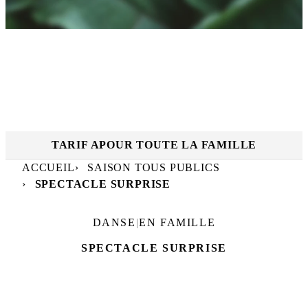
RÉSERVER
MAR. 4 MAI
|
20
h
30
Dates et horaires :
LE MANÈGE
TARIF A
POUR TOUTE LA FAMILLE
ACCUEIL
SAISON TOUS PUBLICS
SPECTACLE SURPRISE
DANSE
|
EN FAMILLE
SPECTACLE SURPRISE