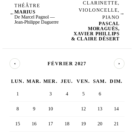
CLARINETTE,
THÉÂTRE
VIOLONCELLE,
MARIUS
←
→
De Marcel Pagnol —
PIANO
Jean-Philippe Daguerre
PASCAL
MORAGUÈS,
XAVIER PHILLIPS
& CLAIRE DÉSERT
FÉVRIER 2027
LUN.
MAR.
MER.
JEU.
VEN.
SAM.
DIM.
1
2
3
4
5
6
7
8
9
10
11
12
13
14
15
16
17
18
19
20
21