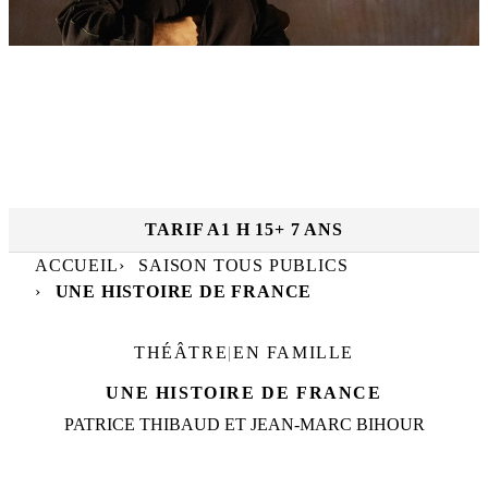
RÉSERVER
MAR. 2 FÉVR.
|
20
h
30
Dates et horaires :
LE MANÈGE
TARIF A
1 H 15
+ 7 ANS
ACCUEIL
SAISON TOUS PUBLICS
UNE HISTOIRE DE FRANCE
THÉÂTRE
|
EN FAMILLE
UNE HISTOIRE DE FRANCE
PATRICE THIBAUD ET JEAN-MARC BIHOUR