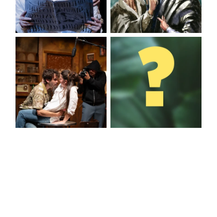
UBU PRÉSIDENT
TERREUR
L'ILLUSION
SPECTACLE
COMIQUE
SURPRISE