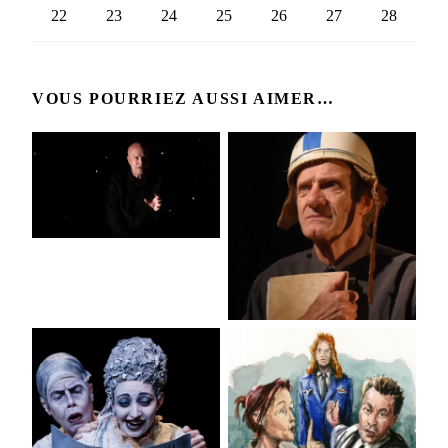
22
23
24
25
26
27
28
VOUS POURRIEZ AUSSI AIMER…
MONTAIGNE, LES
ESSAIS
MONSIEUR
MOTOBÉCANE