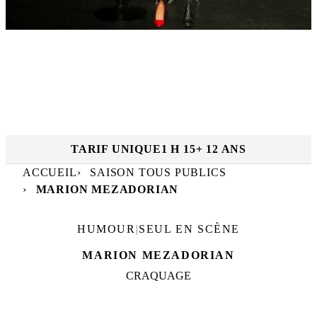
RÉSERVER
SAM. 20 MARS
|
20
h
30
Dates et horaires :
TFP
TARIF UNIQUE
1 H 15
+ 12 ANS
ACCUEIL
SAISON TOUS PUBLICS
MARION MEZADORIAN
HUMOUR
|
SEUL EN SCÈNE
MARION MEZADORIAN
CRAQUAGE