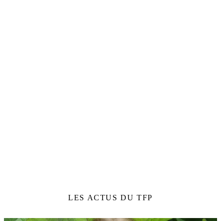
VOIR LES TARIFS
RÉSERVATION & BILLETTERIE
Horaires du guichet, réservation en ligne ou par téléphone,
paiement et retrait des billets : toutes les infos pour
préparer votre venue.
INFOS BILLETTERIE
LES ACTUS DU TFP