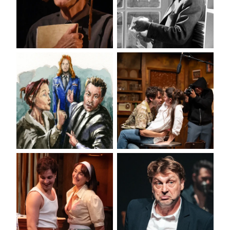
MONSIEUR
NUIT CAMUS
MOTOBÉCANE
TERREUR
L'ILLUSION
COMIQUE