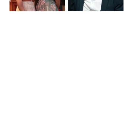
MARIUS
DIDIER GUSTIN
LIVRET DE SAISON
Espace presse
Espace technique
Conditions Générales de Vente
FAQ
Politique de confidentialité
Mentions légales
Gestion des cookies