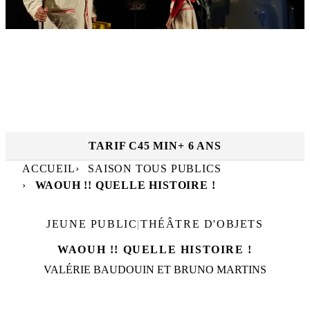
RÉSERVER
JEU. 26 NOV.
|
19
h
30
Dates et horaires :
TFP
TARIF C
45 MIN
+ 6 ANS
ACCUEIL
SAISON TOUS PUBLICS
WAOUH !! QUELLE HISTOIRE !
JEUNE PUBLIC
|
THÉÂTRE D'OBJETS
WAOUH !! QUELLE HISTOIRE !
VALÉRIE BAUDOUIN ET BRUNO MARTINS