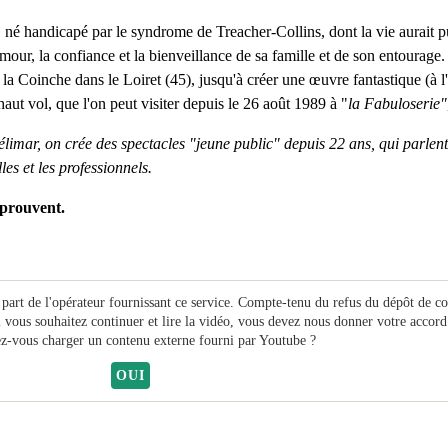
, né handicapé par le syndrome de Treacher-Collins, dont la vie aurait p
'amour, la confiance et la bienveillance de sa famille et de son entourage
e la Coinche dans le Loiret (45), jusqu'à créer une œuvre fantastique (à 
aut vol, que l'on peut visiter depuis le 26 août 1989 à "
la Fabuloserie"
ar, on crée des spectacles "jeune public" depuis 22 ans, qui parlent d
les et les professionnels.
pprouvent.
 part de l'opérateur fournissant ce service. Compte-tenu du refus du dépôt de c
i vous souhaitez continuer et lire la vidéo, vous devez nous donner votre accord
z-vous charger un contenu externe fourni par
Youtube
?
OUI