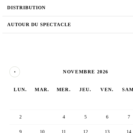
DISTRIBUTION
AUTOUR DU SPECTACLE
NOVEMBRE 2026
LUN.
MAR.
MER.
JEU.
VEN.
SAM
2
3
4
5
6
7
9
10
11
12
13
14