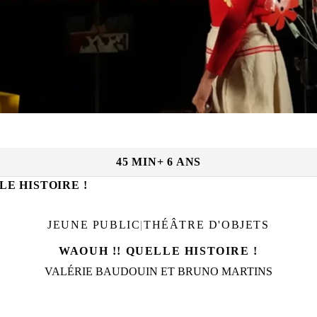
.
|
14
h
30
·
VEN. 27 NOV.
|
10
h
·
VEN. 27 NOV.
|
14
h
30
Dates et horaires :
45 MIN
+ 6 ANS
LE HISTOIRE !
JEUNE PUBLIC
|
THÉÂTRE D'OBJETS
WAOUH !! QUELLE HISTOIRE !
VALÉRIE BAUDOUIN ET BRUNO MARTINS