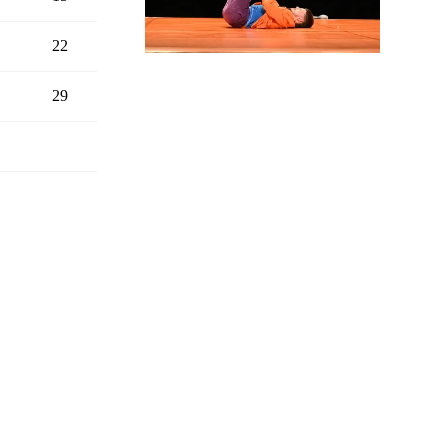
22
LA FABULEUSE
29
HISTOIRE DE
BASARKUS
LIVRET DE SAISON