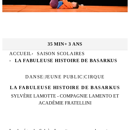
MAR. 9 MARS
|
10
h
·
MAR. 9 MARS
|
14
h
Dates et horaires :
TFP
35 MIN
+ 3 ANS
ACCUEIL
SAISON SCOLAIRES
LA FABULEUSE HISTOIRE DE BASARKUS
DANSE
|
JEUNE PUBLIC
|
CIRQUE
LA FABULEUSE HISTOIRE DE BASARKUS
SYLVÈRE LAMOTTE - COMPAGNIE LAMENTO ET
ACADÉMIE FRATELLINI