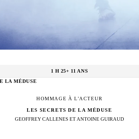
VEN. 15 JANV.
|
10
h
Dates et horaires :
1 H 25
+ 11 ANS
DE LA MÉDUSE
HOMMAGE À L'ACTEUR
LES SECRETS DE LA MÉDUSE
GEOFFREY CALLENES ET ANTOINE GUIRAUD