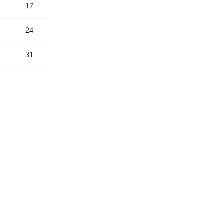
17
24
31
LIVRET DE SAISON
ue
Conditions Générales de Vente
FAQ
Politique de confidentialité
Mentio