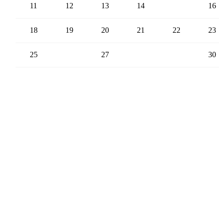
11
12
13
14
15
16
18
19
20
21
22
23
25
26
27
28
29
30
Espace presse
Espace techniq