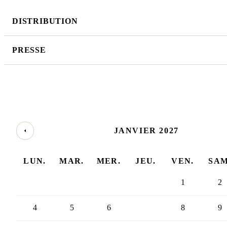
DISTRIBUTION
PRESSE
JANVIER 2027
LUN.
MAR.
MER.
JEU.
VEN.
SAM
1
2
4
5
6
7
8
9